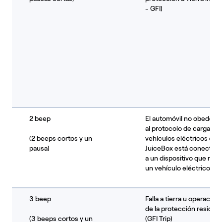
- GFI)
2 beep
El automóvil no obedece
al protocolo de carga par
(2 beeps cortos y un
vehículos eléctricos o el
pausa)
JuiceBox está conectad
a un dispositivo que no e
un vehículo eléctrico.
3 beep
Falla a tierra u operación
de la protección residual
(3 beeps cortos y un
(GFI Trip)