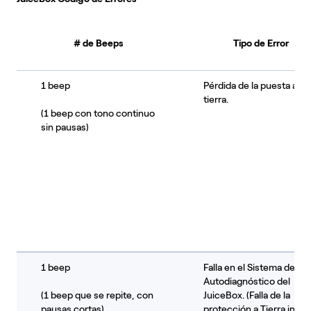
# de Beeps
Tipo de Error
1 beep
Pérdida de la puesta a
tierra.
(1 beep con tono continuo
sin pausas)
1 beep
Falla en el Sistema de
Autodiagnóstico del
(1 beep que se repite, con
JuiceBox. (Falla de la
pausas cortas)
protección a Tierra inter